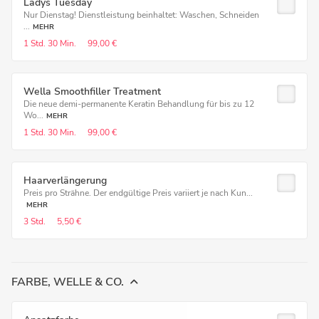
Ladys Tuesday
Nur Dienstag! Dienstleistung beinhaltet: Waschen, Schneiden
...
MEHR
1 Std.
30 Min.
99,00 €
Wella Smoothfiller Treatment
Die neue demi-permanente Keratin Behandlung für bis zu 12
Wo...
MEHR
1 Std.
30 Min.
99,00 €
Haarverlängerung
Preis pro Strähne. Der endgültige Preis variiert je nach Kun...
MEHR
3 Std.
5,50 €
FARBE, WELLE & CO.