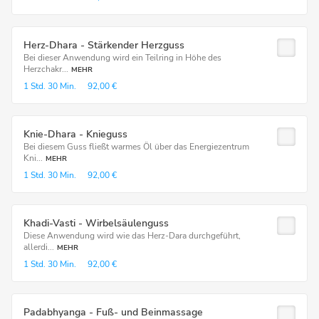
Herz-Dhara - Stärkender Herzguss
Bei dieser Anwendung wird ein Teilring in Höhe des
Herzchakr...
MEHR
1 Std.
30 Min.
92,00 €
Knie-Dhara - Knieguss
Bei diesem Guss fließt warmes Öl über das Energiezentrum
Kni...
MEHR
1 Std.
30 Min.
92,00 €
Khadi-Vasti - Wirbelsäulenguss
Diese Anwendung wird wie das Herz-Dara durchgeführt,
allerdi...
MEHR
1 Std.
30 Min.
92,00 €
Padabhyanga - Fuß- und Beinmassage