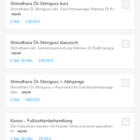
Shirodhara Öl-Stirnguss kurz
Shirodhara Öl-Stirnguss inkl. Gesichtsmassage Warmes Öl fli...
MEHR
2 Std.
128,00 €
Shirodhara Öl-Stirnguss klassisch
Shirodhara inkl. Ganzkörpereinölung Warmes Öl fließt langsa...
MEHR
2 Std.
30 Min.
159,00 €
Shirodhara Öl-Stirnguss + Abhyanga
Shirodhara Öl-Stirnguss + Ayurvedische Ganzkörpermassage
Abh...
MEHR
3 Std.
188,00 €
Kansu - Fußsohlenbehandlung
Die Fußsohlen werden mit Kräuter-Ghee und einer speziellen
M...
MEHR
1 Std.
30 Min.
76,00 €