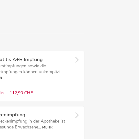
atitis A+B Impfung
Erstimpfungen sowie die
eimpfungen können unkomplizi...
R
in.
112,90 CHF
kenimpfung
Zeckenimpfung in der Apotheke ist
gesunde Erwachsene...
MEHR