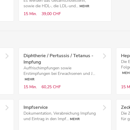
Es werden das Gesamtcholesterin,
sowie die HDL-, die LDL-und...
MEHR
15 Min.
39,00 CHF
Diphtherie / Pertussis / Tetanus -
Hep
Impfung
Die 
Folg
Auffrischimpfungen sowie
Erstimpfungen bei Erwachsenen und J...
MEH
MEHR
15 Min.
60,25 CHF
15 M
Impf­service
Zec
Dokumentation, Verabreichung Impfung
Die 
und Eintrag in den Impf...
für 
MEHR