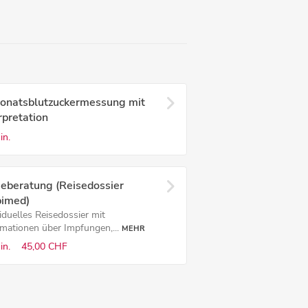
onatsblutzuckermessung mit
rpretation
in.
seberatung (Reisedossier
pimed)
iduelles Reisedossier mit
rmationen über Impfungen,...
MEHR
in.
45,00 CHF