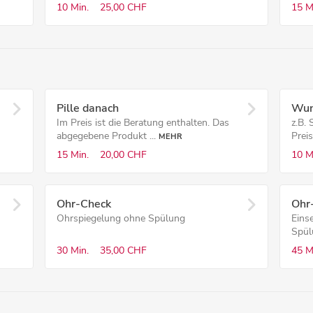
10 Min.
25,00 CHF
15 M
Pille danach
Wun
Im Preis ist die Beratung enthalten. Das
z.B.
abgegebene Produkt ...
Preis
MEHR
15 Min.
20,00 CHF
10 M
Ohr-Check
Ohr
Ohrspiegelung ohne Spülung
Einse
Spülu
30 Min.
35,00 CHF
45 M