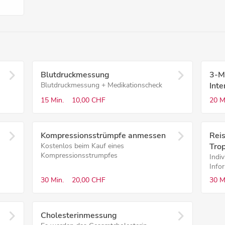
Blutdruckmessung
3-M
Blutdruckmessung + Medikationscheck
Inte
15 Min.
10,00 CHF
20 M
Kompressions­strümpfe anmessen
Rei
Kostenlos beim Kauf eines
Tro
Kompressionsstrumpfes
Indiv
Info
30 Min.
20,00 CHF
30 M
Cholesterinmessung