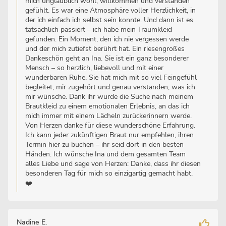
mich unglaublich wohl, willkommen und verstanden
gefühlt. Es war eine Atmosphäre voller Herzlichkeit, in
der ich einfach ich selbst sein konnte. Und dann ist es
tatsächlich passiert – ich habe mein Traumkleid
gefunden. Ein Moment, den ich nie vergessen werde
und der mich zutiefst berührt hat. Ein riesengroßes
Dankeschön geht an Ina. Sie ist ein ganz besonderer
Mensch – so herzlich, liebevoll und mit einer
wunderbaren Ruhe. Sie hat mich mit so viel Feingefühl
begleitet, mir zugehört und genau verstanden, was ich
mir wünsche. Dank ihr wurde die Suche nach meinem
Brautkleid zu einem emotionalen Erlebnis, an das ich
mich immer mit einem Lächeln zurückerinnern werde.
Von Herzen danke für diese wunderschöne Erfahrung.
Ich kann jeder zukünftigen Braut nur empfehlen, ihren
Termin hier zu buchen – ihr seid dort in den besten
Händen. Ich wünsche Ina und dem gesamten Team
alles Liebe und sage von Herzen: Danke, dass ihr diesen
besonderen Tag für mich so einzigartig gemacht habt.
❤️
Nadine E.