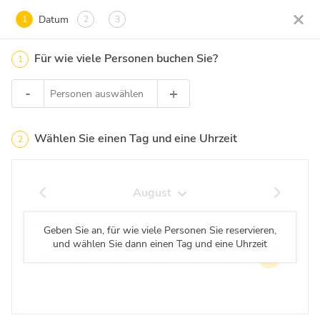
Datum
1
2
3
Für wie viele Personen buchen Sie?
1
-
+
Personen auswählen
Wählen Sie einen Tag und eine Uhrzeit
2
August
Mo
Di
Mi
Do
Fr
Sa
So
Geben Sie an, für wie viele Personen Sie reservieren,
und wählen Sie dann einen Tag und eine Uhrzeit
03
04
05
06
07
08
09