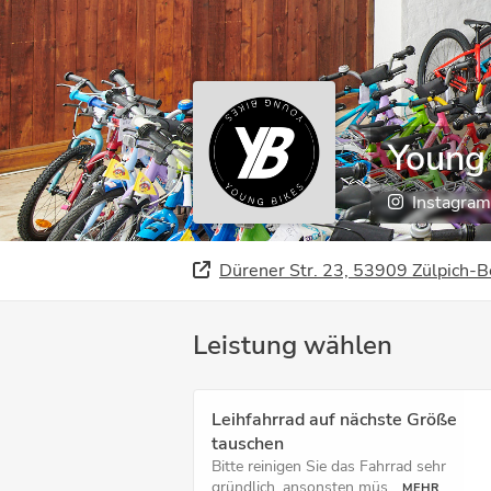
Young
Instagram
Dürener Str. 23, 53909 Zülpich-B
Leistung wählen
Leihfahrrad auf nächste Größe
tauschen
Bitte reinigen Sie das Fahrrad sehr
gründlich, ansonsten müs...
MEHR