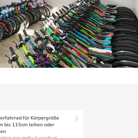
erfahrrad für Körpergröße
m bis 115cm leihen oder
fen
führen eine große Auswahl an