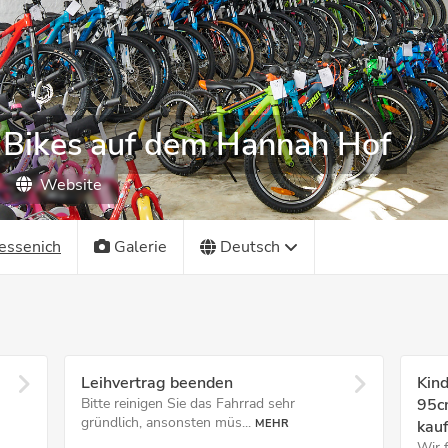
 Bikes auf dem Hannah Hof
Website
essenich
Galerie
Deutsch
Leihvertrag beenden
Kind
Bitte reinigen Sie das Fahrrad sehr
95c
gründlich, ansonsten müs...
MEHR
kau
Wir 