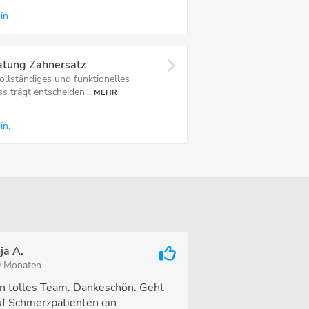
in.
atung Zahnersatz
vollständiges und funktionelles
s trägt entscheiden...
MEHR
in.
ja A.
9 Monaten
in tolles Team. Dankeschön. Geht
uf Schmerzpatienten ein.