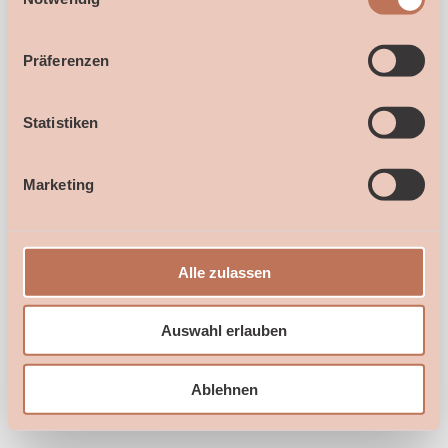
89073 Ulm
-
Gideon-Bacher-Straße 17
Präferenzen
Zaubermomente dein Brautatelier am
Auswählen
Bodensee
78462 Konstanz
-
Sankt-Stephans-Platz 9
Statistiken
Powered by
Marketing
Datenschutz
Impressum
Alle zulassen
Auswahl erlauben
Ablehnen