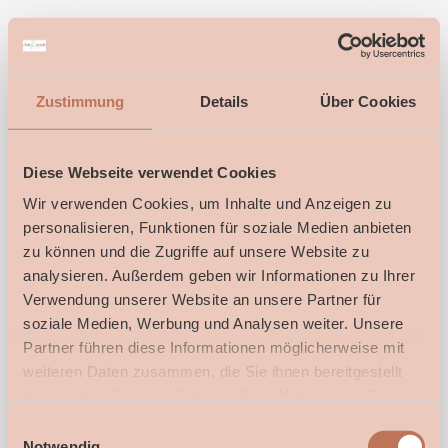
Wählen Sie eine Filiale aus
Zustimmung
Details
Über Cookies
Anzugsmomente dein Herrenausstatter
Auswählen
Diese Webseite verwendet Cookies
71032 Böblingen
-
Sindelfinger Straße 19
Wir verwenden Cookies, um Inhalte und Anzeigen zu
personalisieren, Funktionen für soziale Medien anbieten
Zaubermomente - Dein Brautatelier
Auswählen
zu können und die Zugriffe auf unsere Website zu
71034 Böblingen
-
Wilhelmstraße 23
analysieren. Außerdem geben wir Informationen zu Ihrer
Verwendung unserer Website an unsere Partner für
soziale Medien, Werbung und Analysen weiter. Unsere
Zaubermomente dein Brautatelier
Auswählen
Partner führen diese Informationen möglicherweise mit
Heidelberg
69117 Heidelberg
-
Bienenstraße 5 (1.Stock)
weiteren Daten zusammen, die Sie ihnen bereitgestellt
haben oder die sie im Rahmen Ihrer Nutzung der Dienste
gesammelt haben.
Einwilligungsauswahl
Zaubermomente dein Brautatelier Ulm
Auswählen
Notwendig