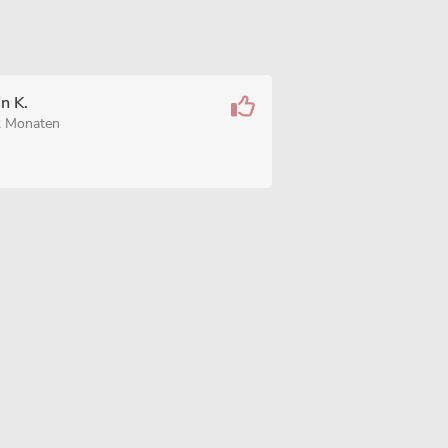
in K.
2 Monaten