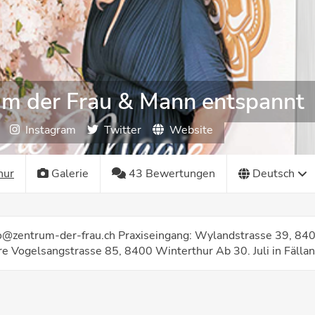
um der Frau & Mann entspannt
Instagram
Twitter
Website
hur
Galerie
43 Bewertungen
Deutsch
fo@zentrum-der-frau.ch Praxiseingang: Wylandstrasse 39, 84
re Vogelsangstrasse 85, 8400 Winterthur Ab 30. Juli in Fälla